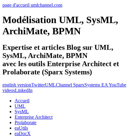
page d'accueil umlchannel.com
Modélisation UML, SysML,
ArchiMate, BPMN
Expertise et articles Blog sur UML,
SysML, ArchiMate, BPMN
avec les outils Enterprise Architect et
Prolaborate (Sparx Systems)
english version
Twitter
UMLChannel SparxSystems EA YouTube
videos
LinkedIn
Accueil
UML
SysML
Enterprise Architect
Prolaborate
eaUtils
eaDocX