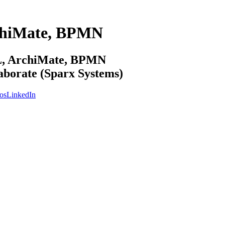
chiMate, BPMN
ML, ArchiMate, BPMN
laborate (Sparx Systems)
os
LinkedIn