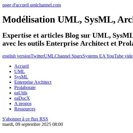
page d'accueil umlchannel.com
Modélisation UML, SysML, Ar
Expertise et articles Blog sur UML, Sys
avec les outils Enterprise Architect et Pro
english version
Twitter
UMLChannel SparxSystems EA YouTube vide
Accueil
UML
SysML
Enterprise Architect
Prolaborate
eaUtils
eaDocX
A propos
Ressources
S'abonner à ce flux RSS
mardi, 09 septembre 2025 08:00