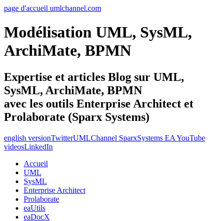
page d'accueil umlchannel.com
Modélisation UML, SysML,
ArchiMate, BPMN
Expertise et articles Blog sur UML,
SysML, ArchiMate, BPMN
avec les outils Enterprise Architect et
Prolaborate (Sparx Systems)
english version
Twitter
UMLChannel SparxSystems EA YouTube
videos
LinkedIn
Accueil
UML
SysML
Enterprise Architect
Prolaborate
eaUtils
eaDocX