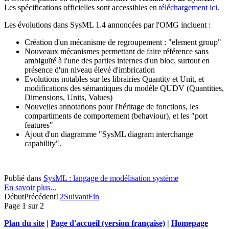
Les spécifications officielles sont accessibles en
téléchargement ici
.
Les évolutions dans SysML 1.4 annoncées par l'OMG incluent :
Création d'un mécanisme de regroupement : "element group"
Nouveaux mécanismes permettant de faire référence sans
ambiguïté à l'une des parties internes d'un bloc, surtout en
présence d'un niveau élevé d'imbrication
Evolutions notables sur les librairies Quantity et Unit, et
modifications des sémantiques du modèle QUDV (Quantities,
Dimensions, Units, Values)
Nouvelles annotations pour l'héritage de fonctions, les
compartiments de comportement (behaviour), et les "port
features"
Ajout d'un diagramme "SysML diagram interchange
capability".
Publié dans
SysML : langage de modélisation système
En savoir plus...
Début
Précédent
1
2
Suivant
Fin
Page 1 sur 2
Plan du site
|
Page d'accueil (version française)
|
Homepage