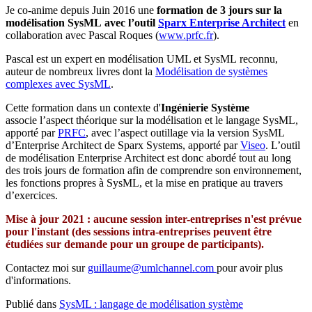
Je co-anime depuis Juin 2016 une
formation de 3 jours sur la
modélisation SysML avec l’outil
Sparx Enterprise Architect
en
collaboration avec Pascal Roques (
www.prfc.fr
).
Pascal est un expert en modélisation UML et SysML reconnu,
auteur de nombreux livres dont la
Modélisation de systèmes
complexes avec SysML
.
Cette formation dans un contexte d'
Ingénierie Système
associe l’aspect théorique sur la modélisation et le langage SysML,
apporté par
PRFC
, avec l’aspect outillage via la version SysML
d’Enterprise Architect de Sparx Systems, apporté par
Viseo
. L’outil
de modélisation Enterprise Architect est donc abordé tout au long
des trois jours de formation afin de comprendre son environnement,
les fonctions propres à SysML, et la mise en pratique au travers
d’exercices.
Mise à jour 2021 : aucune session inter-entreprises n'est prévue
pour l'instant (des sessions intra-entreprises peuvent être
étudiées sur demande pour un groupe de participants).
Contactez moi sur
guillaume@umlchannel.com
pour avoir plus
d'informations.
Publié dans
SysML : langage de modélisation système