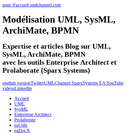
page d'accueil umlchannel.com
Modélisation UML, SysML,
ArchiMate, BPMN
Expertise et articles Blog sur UML,
SysML, ArchiMate, BPMN
avec les outils Enterprise Architect et
Prolaborate (Sparx Systems)
english version
Twitter
UMLChannel SparxSystems EA YouTube
videos
LinkedIn
Accueil
UML
SysML
Enterprise Architect
Prolaborate
eaUtils
eaDocX