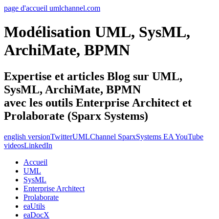
page d'accueil umlchannel.com
Modélisation UML, SysML,
ArchiMate, BPMN
Expertise et articles Blog sur UML,
SysML, ArchiMate, BPMN
avec les outils Enterprise Architect et
Prolaborate (Sparx Systems)
english version
Twitter
UMLChannel SparxSystems EA YouTube
videos
LinkedIn
Accueil
UML
SysML
Enterprise Architect
Prolaborate
eaUtils
eaDocX