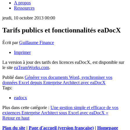
A propos
Ressources
jeudi, 10 octobre 2013 00:00
Tarifs publics et fonctionnalités eaDocX
Écrit par
Guillaume Finance
Imprimer
La version à jour des tarifs des licences eaDocX, est disponible sur
le site
eaTeamWorks.com
.
Publié dans
Générer vos documents Word, synchroniser vos
données Excel depuis Enterprise Architect avec eaDocX
Tags:
eadocx
Plus dans cette catégorie :
Une gestion simple et efficace de vos
exigences Enterprise Architect sous Excel avec eaDocX »
Retour en haut
Plan du site
|
Page d'accueil (version française)
|
Homepage