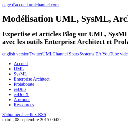
page d'accueil umlchannel.com
Modélisation UML, SysML, Ar
Expertise et articles Blog sur UML, Sys
avec les outils Enterprise Architect et Pro
english version
Twitter
UMLChannel SparxSystems EA YouTube vide
Accueil
UML
SysML
Enterprise Architect
Prolaborate
eaUtils
eaDocX
A propos
Ressources
S'abonner à ce flux RSS
mardi, 08 septembre 2015 00:00