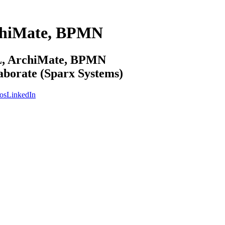
chiMate, BPMN
ML, ArchiMate, BPMN
laborate (Sparx Systems)
os
LinkedIn