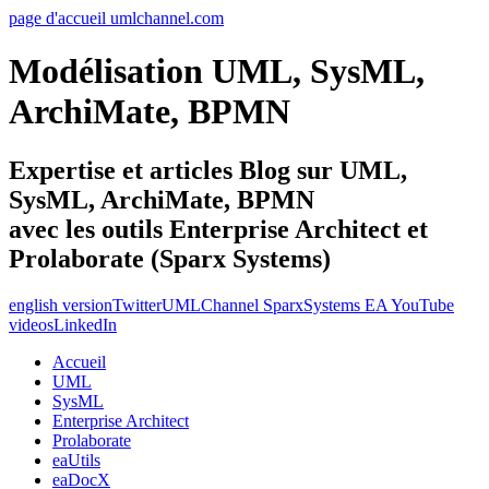
page d'accueil umlchannel.com
Modélisation UML, SysML,
ArchiMate, BPMN
Expertise et articles Blog sur UML,
SysML, ArchiMate, BPMN
avec les outils Enterprise Architect et
Prolaborate (Sparx Systems)
english version
Twitter
UMLChannel SparxSystems EA YouTube
videos
LinkedIn
Accueil
UML
SysML
Enterprise Architect
Prolaborate
eaUtils
eaDocX