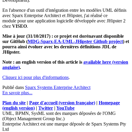
Development).
En l'absence d'un outil d'intégration entre les modèles UML définis
avec Sparx Enterprise Architect et JHipster, j'ai réalisé ce
module pour une application logicielle développée avec JHipster 2
chez
VISEO
.
Mise à jour (31/10/2017) : ce projet est dorénavant disponible
sur GitHub (
MDG-Sparx-EA-UML-JHipster Github project
) et
pourra ainsi évoluer avec les dernières définitions JDL de
JHipster.
Note : an english version of this article is
available here (version
anglaise)
.
Cliquez ici pour plus d'informations
.
Publié dans
Sparx Systems Enterprise Architect
En savoir plus...
Plan du site
|
Page d'accueil (version française)
|
Homepage
(english version)
|
Twitter
|
YouTube
UML, BPMN, SysML sont des marques déposées de l'OMG
(Object Management Group Inc.)
Enterprise Architect est une marque déposée de Sparx Systems Pty
Ltd