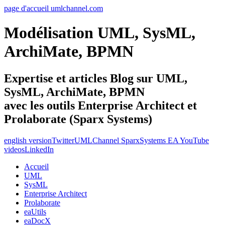
page d'accueil umlchannel.com
Modélisation UML, SysML,
ArchiMate, BPMN
Expertise et articles Blog sur UML,
SysML, ArchiMate, BPMN
avec les outils Enterprise Architect et
Prolaborate (Sparx Systems)
english version
Twitter
UMLChannel SparxSystems EA YouTube
videos
LinkedIn
Accueil
UML
SysML
Enterprise Architect
Prolaborate
eaUtils
eaDocX