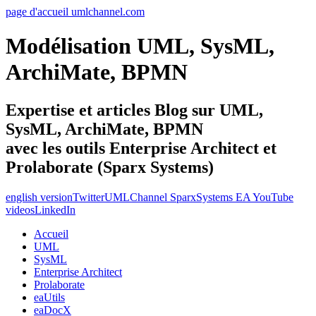
page d'accueil umlchannel.com
Modélisation UML, SysML,
ArchiMate, BPMN
Expertise et articles Blog sur UML,
SysML, ArchiMate, BPMN
avec les outils Enterprise Architect et
Prolaborate (Sparx Systems)
english version
Twitter
UMLChannel SparxSystems EA YouTube
videos
LinkedIn
Accueil
UML
SysML
Enterprise Architect
Prolaborate
eaUtils
eaDocX