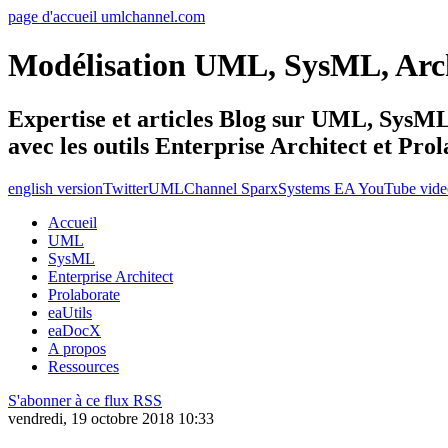
page d'accueil umlchannel.com
Modélisation UML, SysML, Ar
Expertise et articles Blog sur UML, Sys
avec les outils Enterprise Architect et Pro
english version
Twitter
UMLChannel SparxSystems EA YouTube vide
Accueil
UML
SysML
Enterprise Architect
Prolaborate
eaUtils
eaDocX
A propos
Ressources
S'abonner à ce flux RSS
vendredi, 19 octobre 2018 10:33