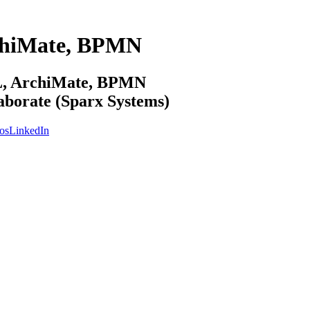
chiMate, BPMN
ML, ArchiMate, BPMN
laborate (Sparx Systems)
os
LinkedIn