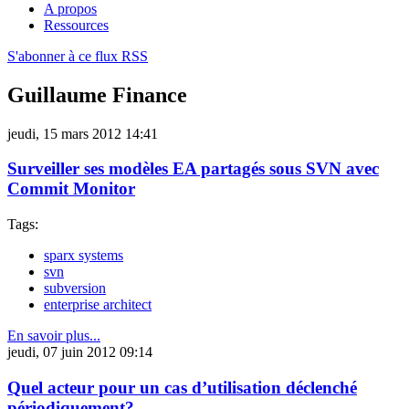
A propos
Ressources
S'abonner à ce flux RSS
Guillaume Finance
jeudi, 15 mars 2012 14:41
Surveiller ses modèles EA partagés sous SVN avec
Commit Monitor
Tags:
sparx systems
svn
subversion
enterprise architect
En savoir plus...
jeudi, 07 juin 2012 09:14
Quel acteur pour un cas d’utilisation déclenché
périodiquement?