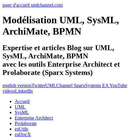
page d'accueil umlchannel.com
Modélisation UML, SysML,
ArchiMate, BPMN
Expertise et articles Blog sur UML,
SysML, ArchiMate, BPMN
avec les outils Enterprise Architect et
Prolaborate (Sparx Systems)
english version
Twitter
UMLChannel SparxSystems EA YouTube
videos
LinkedIn
Accueil
UML
SysML
Enterprise Architect
Prolaborate
eaUtils
eaDocX