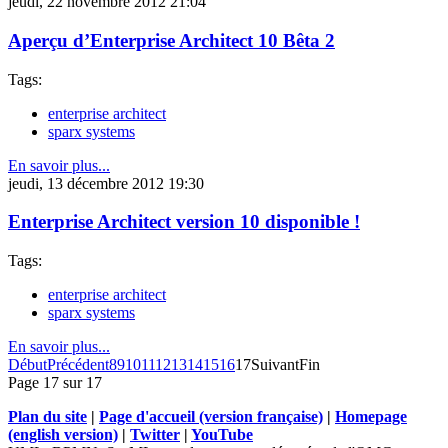
jeudi, 22 novembre 2012 21:04
Aperçu d’Enterprise Architect 10 Bêta 2
Tags:
enterprise architect
sparx systems
En savoir plus...
jeudi, 13 décembre 2012 19:30
Enterprise Architect version 10 disponible !
Tags:
enterprise architect
sparx systems
En savoir plus...
Début
Précédent
8
9
10
11
12
13
14
15
16
17
Suivant
Fin
Page 17 sur 17
Plan du site
|
Page d'accueil (version française)
|
Homepage
(english version)
|
Twitter
|
YouTube