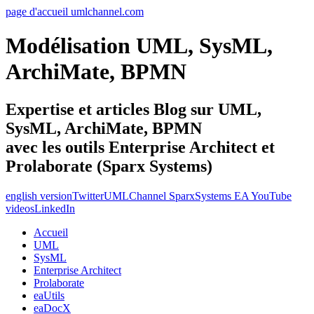
page d'accueil umlchannel.com
Modélisation UML, SysML,
ArchiMate, BPMN
Expertise et articles Blog sur UML,
SysML, ArchiMate, BPMN
avec les outils Enterprise Architect et
Prolaborate (Sparx Systems)
english version
Twitter
UMLChannel SparxSystems EA YouTube
videos
LinkedIn
Accueil
UML
SysML
Enterprise Architect
Prolaborate
eaUtils
eaDocX