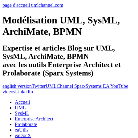
page d'accueil umlchannel.com
Modélisation UML, SysML,
ArchiMate, BPMN
Expertise et articles Blog sur UML,
SysML, ArchiMate, BPMN
avec les outils Enterprise Architect et
Prolaborate (Sparx Systems)
english version
Twitter
UMLChannel SparxSystems EA YouTube
videos
LinkedIn
Accueil
UML
SysML
Enterprise Architect
Prolaborate
eaUtils
eaDocX