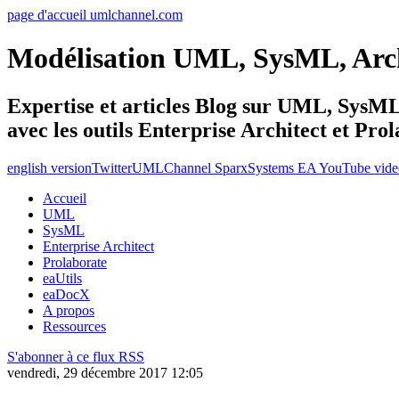
page d'accueil umlchannel.com
Modélisation UML, SysML, Ar
Expertise et articles Blog sur UML, Sys
avec les outils Enterprise Architect et Pro
english version
Twitter
UMLChannel SparxSystems EA YouTube vide
Accueil
UML
SysML
Enterprise Architect
Prolaborate
eaUtils
eaDocX
A propos
Ressources
S'abonner à ce flux RSS
vendredi, 29 décembre 2017 12:05