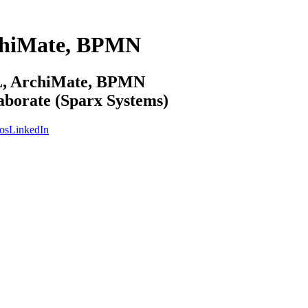
chiMate, BPMN
ML, ArchiMate, BPMN
laborate (Sparx Systems)
os
LinkedIn