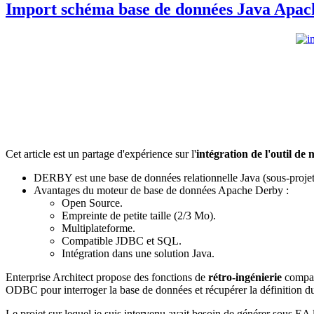
Import schéma base de données Java Apach
Cet article est un partage d'expérience sur l'
intégration de l'outil d
DERBY est une base de données relationnelle Java (sous-proj
Avantages du moteur de base de données Apache Derby :
Open Source.
Empreinte de petite taille (2/3 Mo).
Multiplateforme.
Compatible JDBC et SQL.
Intégration dans une solution Java.
Enterprise Architect propose des fonctions de
rétro-ingénierie
compat
ODBC pour interroger la base de données et récupérer la définition d
Le projet sur lequel je suis intervenu avait besoin de générer sous EA