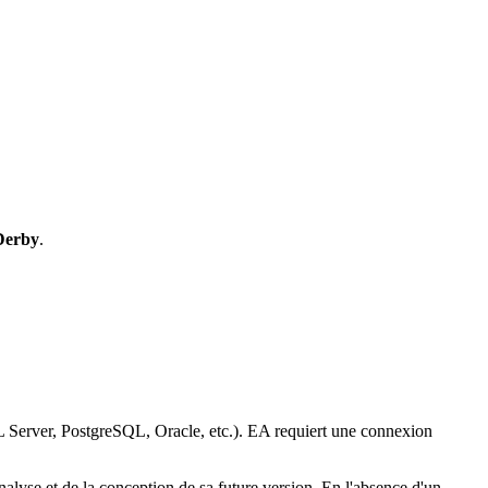
 Derby
.
Server, PostgreSQL, Oracle, etc.). EA requiert une connexion
alyse et de la conception de sa future version. En l'absence d'un