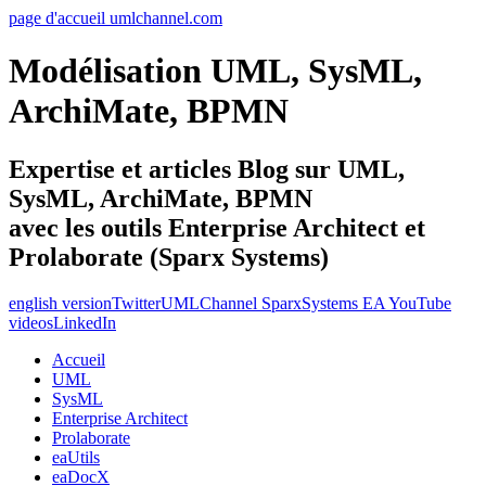
page d'accueil umlchannel.com
Modélisation UML, SysML,
ArchiMate, BPMN
Expertise et articles Blog sur UML,
SysML, ArchiMate, BPMN
avec les outils Enterprise Architect et
Prolaborate (Sparx Systems)
english version
Twitter
UMLChannel SparxSystems EA YouTube
videos
LinkedIn
Accueil
UML
SysML
Enterprise Architect
Prolaborate
eaUtils
eaDocX