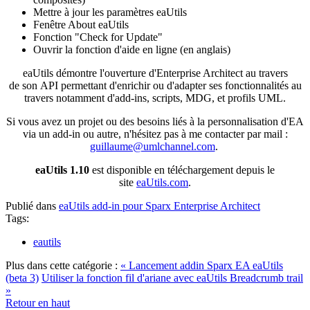
Mettre à jour les paramètres eaUtils
Fenêtre About eaUtils
Fonction "Check for Update"
Ouvrir la fonction d'aide en ligne (en anglais)
eaUtils démontre l'ouverture d'Enterprise Architect au travers
de son API permettant d'enrichir ou d'adapter ses fonctionnalités au
travers notamment d'add-ins, scripts, MDG, et profils UML.
Si vous avez un projet ou des besoins liés à la personnalisation d'EA
via un add-in ou autre, n'hésitez pas à me contacter par mail :
guillaume@umlchannel.com
.
eaUtils 1.10
est disponible en téléchargement depuis le
site
eaUtils.com
.
Publié dans
eaUtils add-in pour Sparx Enterprise Architect
Tags:
eautils
Plus dans cette catégorie :
« Lancement addin Sparx EA eaUtils
(beta 3)
Utiliser la fonction fil d'ariane avec eaUtils Breadcrumb trail
»
Retour en haut