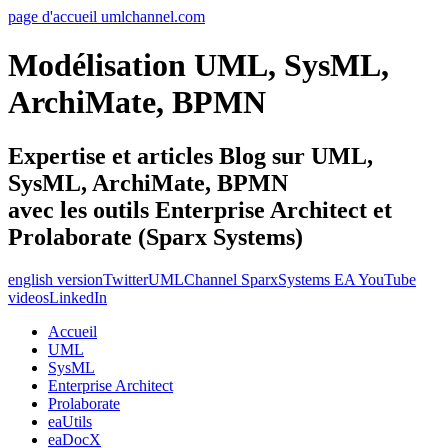
page d'accueil umlchannel.com
Modélisation UML, SysML,
ArchiMate, BPMN
Expertise et articles Blog sur UML,
SysML, ArchiMate, BPMN
avec les outils Enterprise Architect et
Prolaborate (Sparx Systems)
english version
Twitter
UMLChannel SparxSystems EA YouTube
videos
LinkedIn
Accueil
UML
SysML
Enterprise Architect
Prolaborate
eaUtils
eaDocX