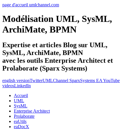
page d'accueil umlchannel.com
Modélisation UML, SysML,
ArchiMate, BPMN
Expertise et articles Blog sur UML,
SysML, ArchiMate, BPMN
avec les outils Enterprise Architect et
Prolaborate (Sparx Systems)
english version
Twitter
UMLChannel SparxSystems EA YouTube
videos
LinkedIn
Accueil
UML
SysML
Enterprise Architect
Prolaborate
eaUtils
eaDocX