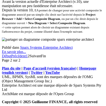
Avant la version actuelle d'Enterprise Architect (v.10), une
manipulation un peu fastidieuse était nécessaire.
Depuis la version 10,
EA permet de changer pour une activité composite
le
diagramme associé
par un simple clic droit sur l'activité depuis le
Project
Browser > Add > Select Composite Diagram
, ou
par un clic droit
depuis le
diagramme ouvert >
New Diagram
> Select Composite Diagram
.
-> cette option permet alors de choisir un diagramme existant depuis
l'arborescence du projet, comme illustré dans l'exemple suivant.
Publié dans
Sparx Systems Enterprise Architect
En savoir plus...
Début
Précédent
1
2
Suivant
Fin
Page 2 sur 2
Plan du site
|
Page d'accueil (version française)
|
Homepage
(english version)
|
Twitter
|
YouTube
UML, BPMN, SysML sont des marques déposées de l'OMG
(Object Management Group Inc.)
Enterprise Architect est une marque déposée de Sparx Systems Pty
Ltd
ArchiMate est marque déposée de l'Open Group
Copyright © 2025 Guillaume FINANCE, all rights reserved