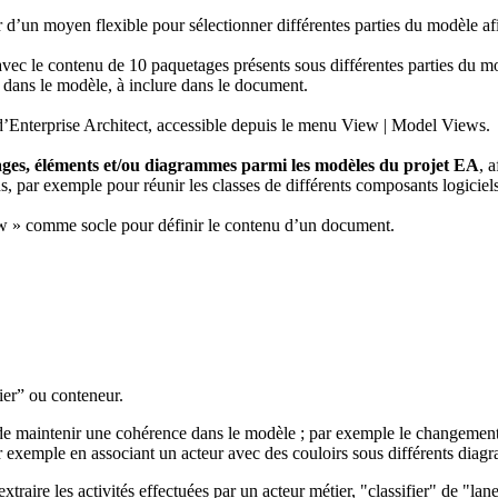
’un moyen flexible pour sélectionner différentes parties du modèle afi
avec le contenu de 10 paquetages présents sous différentes parties du m
 dans le modèle, à inclure dans le document.
d’Enterprise Architect, accessible depuis le menu View | Model Views.
tages, éléments et/ou diagrammes parmi les modèles du projet EA
, 
s, par exemple pour réunir les classes de différents composants logiciels
ew » comme socle pour définir le contenu d’un document.
fier” ou conteneur.
e maintenir une cohérence dans le modèle ; par exemple le changement 
par exemple en associant un acteur avec des couloirs sous différents d
xtraire les activités effectuées par un acteur métier, "classifier" de "l