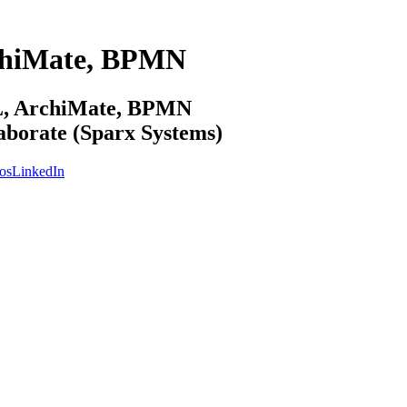
chiMate, BPMN
ML, ArchiMate, BPMN
laborate (Sparx Systems)
os
LinkedIn