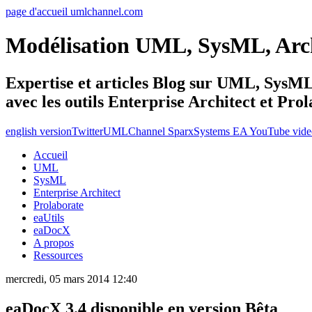
page d'accueil umlchannel.com
Modélisation UML, SysML, Ar
Expertise et articles Blog sur UML, Sys
avec les outils Enterprise Architect et Pro
english version
Twitter
UMLChannel SparxSystems EA YouTube vide
Accueil
UML
SysML
Enterprise Architect
Prolaborate
eaUtils
eaDocX
A propos
Ressources
mercredi, 05 mars 2014 12:40
eaDocX 3.4 disponible en version Bêta