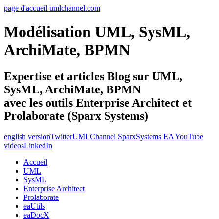
page d'accueil umlchannel.com
Modélisation UML, SysML,
ArchiMate, BPMN
Expertise et articles Blog sur UML,
SysML, ArchiMate, BPMN
avec les outils Enterprise Architect et
Prolaborate (Sparx Systems)
english version
Twitter
UMLChannel SparxSystems EA YouTube
videos
LinkedIn
Accueil
UML
SysML
Enterprise Architect
Prolaborate
eaUtils
eaDocX