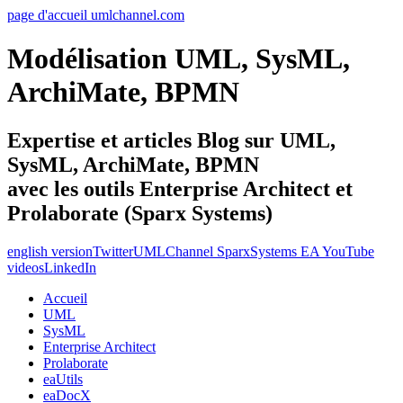
page d'accueil umlchannel.com
Modélisation UML, SysML,
ArchiMate, BPMN
Expertise et articles Blog sur UML,
SysML, ArchiMate, BPMN
avec les outils Enterprise Architect et
Prolaborate (Sparx Systems)
english version
Twitter
UMLChannel SparxSystems EA YouTube
videos
LinkedIn
Accueil
UML
SysML
Enterprise Architect
Prolaborate
eaUtils
eaDocX