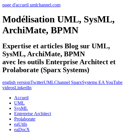
page d'accueil umlchannel.com
Modélisation UML, SysML,
ArchiMate, BPMN
Expertise et articles Blog sur UML,
SysML, ArchiMate, BPMN
avec les outils Enterprise Architect et
Prolaborate (Sparx Systems)
english version
Twitter
UMLChannel SparxSystems EA YouTube
videos
LinkedIn
Accueil
UML
SysML
Enterprise Architect
Prolaborate
eaUtils
eaDocX