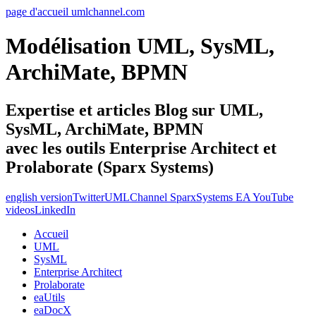
page d'accueil umlchannel.com
Modélisation UML, SysML,
ArchiMate, BPMN
Expertise et articles Blog sur UML,
SysML, ArchiMate, BPMN
avec les outils Enterprise Architect et
Prolaborate (Sparx Systems)
english version
Twitter
UMLChannel SparxSystems EA YouTube
videos
LinkedIn
Accueil
UML
SysML
Enterprise Architect
Prolaborate
eaUtils
eaDocX