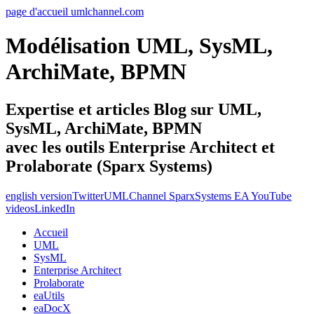
page d'accueil umlchannel.com
Modélisation UML, SysML,
ArchiMate, BPMN
Expertise et articles Blog sur UML,
SysML, ArchiMate, BPMN
avec les outils Enterprise Architect et
Prolaborate (Sparx Systems)
english version
Twitter
UMLChannel SparxSystems EA YouTube
videos
LinkedIn
Accueil
UML
SysML
Enterprise Architect
Prolaborate
eaUtils
eaDocX