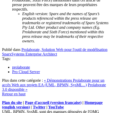
Prolaborate, Sixth Force) mentionnés dans cet article de
presse peuvent être des marques de leurs propriétaires
respectifs.
English version: Sparx and the names of Sparx’s
products referenced within the press release are
trademarks or registered trademarks of Sparx Systems
Pty Ltd. Other product and company names (Eg.
Prolaborate and Sixth Force) mentioned within this
press release may be trademarks of their respective
owners.
Publié dans
Prolaborate, Solution Web pour l'outil de modélisation
SparxSystems Enterprise Architect
Tags:
prolaborate
Pro Cloud Server
Plus dans cette catégorie :
« Démonstrations Prolaborate pour un
accès Web aux projets EA (UML, BPMN, SysML...)
Prolaborate
3.0 disponible »
Retour en haut
Plan du site
|
Page d'accueil (version française)
|
Homepage
(english version)
|
Twitter
|
YouTube
UML, BPMN, SysML sont des marques déposées de l'OMG