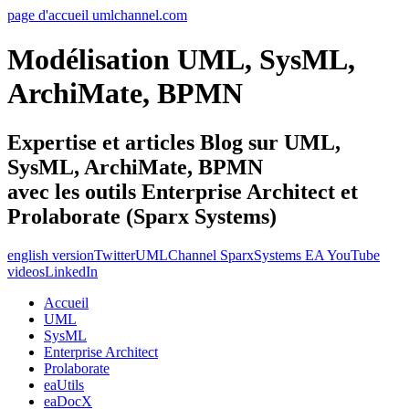
page d'accueil umlchannel.com
Modélisation UML, SysML,
ArchiMate, BPMN
Expertise et articles Blog sur UML,
SysML, ArchiMate, BPMN
avec les outils Enterprise Architect et
Prolaborate (Sparx Systems)
english version
Twitter
UMLChannel SparxSystems EA YouTube
videos
LinkedIn
Accueil
UML
SysML
Enterprise Architect
Prolaborate
eaUtils
eaDocX