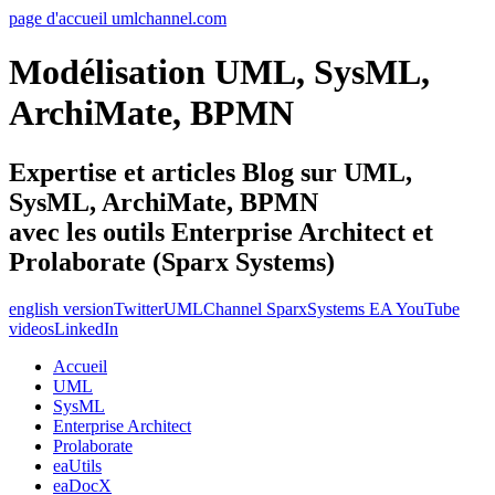
page d'accueil umlchannel.com
Modélisation UML, SysML,
ArchiMate, BPMN
Expertise et articles Blog sur UML,
SysML, ArchiMate, BPMN
avec les outils Enterprise Architect et
Prolaborate (Sparx Systems)
english version
Twitter
UMLChannel SparxSystems EA YouTube
videos
LinkedIn
Accueil
UML
SysML
Enterprise Architect
Prolaborate
eaUtils
eaDocX