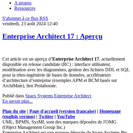
A propos
Ressources
S'abonner à ce flux RSS
vendredi, 23 août 2024 12:40
Enterprise Architect 17 : Aperçu
Cet article est un aperçu d’
Enterprise Architect 17
, actuellement
disponible en release candidate (RC) : interface utilisateur,
modélisation avec les diagrammes, gestion des fichiers DDL et SQL
pour la rétro-ingénierie de bases de données, accélérateurs
d’architecture d’entreprise (exemples APM et BCM basés sur
ArchiMate), lien Prolaborate.
Publié dans
Sparx Systems Enterprise Architect
En savoir plus...
Plan du site
|
Page d'accueil (version française)
|
Homepage
(english version)
|
Twitter
|
YouTube
UML, BPMN, SysML sont des marques déposées de l'OMG
(Object Management Group Inc.)
Enterprise Architect est une marque déposée de Sparx Systems Pty