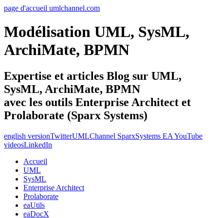
page d'accueil umlchannel.com
Modélisation UML, SysML,
ArchiMate, BPMN
Expertise et articles Blog sur UML,
SysML, ArchiMate, BPMN
avec les outils Enterprise Architect et
Prolaborate (Sparx Systems)
english version
Twitter
UMLChannel SparxSystems EA YouTube
videos
LinkedIn
Accueil
UML
SysML
Enterprise Architect
Prolaborate
eaUtils
eaDocX