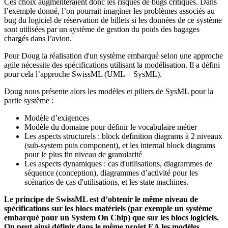
Ces choix augmenteraient donc les risques de bugs critiques. Dans
l’exemple donné, l’on pourrait imaginer les problèmes associés au
bug du logiciel de réservation de billets si les données de ce système
sont utilisées par un système de gestion du poids des bagages
chargés dans l’avion.
Pour Doug la réalisation d'un système embarqué selon une approche
agile nécessite des spécifications utilisant la modélisation. Il a défini
pour cela l’approche SwissML (UML + SysML).
Doug nous présente alors les modèles et piliers de SysML pour la
partie système :
Modèle d’exigences
Modèle du domaine pour définir le vocabulaire métier
Les aspects structurels : block definition diagrams à 2 niveaux
(sub-system puis component), et les internal block diagrams
pour le plus fin niveau de granularité
Les aspects dynamiques : cas d'utilisations, diagrammes de
séquence (conception), diagrammes d’activité pour les
scénarios de cas d'utilisations, et les state machines.
Le principe de SwissML est d’obtenir le même niveau de
spécifications sur les blocs matériels (par exemple un système
embarqué pour un System On Chip) que sur les blocs logiciels.
On peut ainsi définir dans le même projet EA les modèles