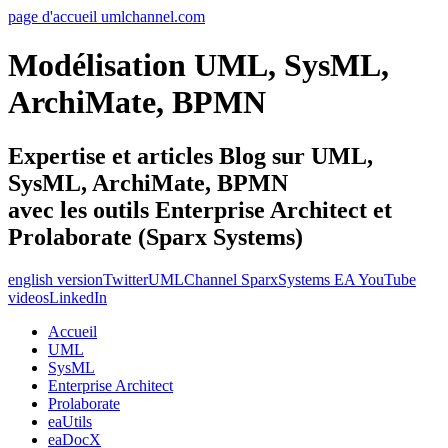
page d'accueil umlchannel.com
Modélisation UML, SysML,
ArchiMate, BPMN
Expertise et articles Blog sur UML,
SysML, ArchiMate, BPMN
avec les outils Enterprise Architect et
Prolaborate (Sparx Systems)
english version
Twitter
UMLChannel SparxSystems EA YouTube
videos
LinkedIn
Accueil
UML
SysML
Enterprise Architect
Prolaborate
eaUtils
eaDocX