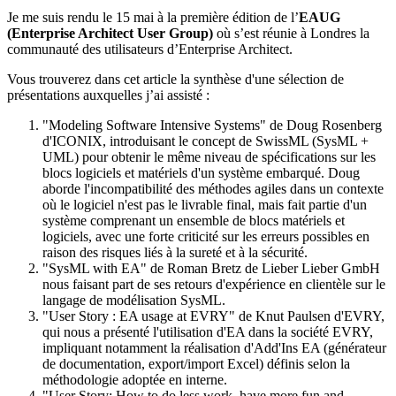
Je me suis rendu le 15 mai à la première édition de l’
EAUG
(Enterprise Architect User Group)
où s’est réunie à Londres la
communauté des utilisateurs d’Enterprise Architect.
Vous trouverez dans cet article la synthèse d'une sélection de
présentations auxquelles j’ai assisté :
"Modeling Software Intensive Systems" de Doug Rosenberg
d'ICONIX, introduisant le concept de SwissML (SysML +
UML) pour obtenir le même niveau de spécifications sur les
blocs logiciels et matériels d'un système embarqué. Doug
aborde l'incompatibilité des méthodes agiles dans un contexte
où le logiciel n'est pas le livrable final, mais fait partie d'un
système comprenant un ensemble de blocs matériels et
logiciels, avec une forte criticité sur les erreurs possibles en
raison des risques liés à la sureté et à la sécurité.
"SysML with EA" de Roman Bretz de Lieber Lieber GmbH
nous faisant part de ses retours d'expérience en clientèle sur le
langage de modélisation SysML.
"User Story : EA usage at EVRY" de Knut Paulsen d'EVRY,
qui nous a présenté l'utilisation d'EA dans la société EVRY,
impliquant notamment la réalisation d'Add'Ins EA (générateur
de documentation, export/import Excel) définis selon la
méthodologie adoptée en interne.
"User Story: How to do less work, have more fun and