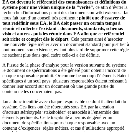
EA est devenu le référentiel des connaissances et définitions du
système pour une vision unique de la "vérité"
, ce afin d’éviter la
recherche d'informations parmi des documents ou wiki externes. Ian
nous fait part d’un conseil très pertinent :
plutôt que d’essayer de
tout redéfinir sous EA, le BA doit passer un certain temps à
réunir et collecter l’existant - documents, standards, schémas
visio et autres - puis les réunir dans EA afin que ce référentiel
soit riche et complet dès le départ
. Cela permet ainsi d’associer
une nouvelle règle métier avec un document standard pour justifier à
tout moment son existence, évitant plus tard de supprimer cette règle
ne sachant plus dans quel cadre celle-ci a été définie.
A l’issue de la phase d’analyse pour la version suivante du système,
le document de spécifications a été généré pour obtenir l’accord de
chaque responsable produit. Or comme beaucoup d’éléments étaient
spécifiques à un seul pays, plusieurs responsables étaient retissant à
donner leur accord sur un document où une grande partie du
contenu ne les concernaient pas.
Ian a donc identifié avec chaque responsable ce dont il attendait du
système. Ces liens ont été répercutés sous EA par la création
d’acteurs stéréotypés ‘stakeholder’ et associés à l’ensemble des
éléments pertinents. Cette traçabilité a permis de générer un
document de spécifications pour chaque responsable avec un
contenu d’exigences, règles métiers, et cas d’utilisations approprié.