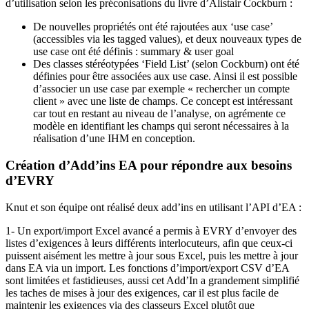
d’utilisation selon les préconisations du livre d’Alistair Cockburn :
De nouvelles propriétés ont été rajoutées aux ‘use case’
(accessibles via les tagged values), et deux nouveaux types de
use case ont été définis : summary & user goal
Des classes stéréotypées ‘Field List’ (selon Cockburn) ont été
définies pour être associées aux use case. Ainsi il est possible
d’associer un use case par exemple « rechercher un compte
client » avec une liste de champs. Ce concept est intéressant
car tout en restant au niveau de l’analyse, on agrémente ce
modèle en identifiant les champs qui seront nécessaires à la
réalisation d’une IHM en conception.
Création d’Add’ins EA pour répondre aux besoins
d’EVRY
Knut et son équipe ont réalisé deux add’ins en utilisant l’API d’EA :
1- Un export/import Excel avancé a permis à EVRY d’envoyer des
listes d’exigences à leurs différents interlocuteurs, afin que ceux-ci
puissent aisément les mettre à jour sous Excel, puis les mettre à jour
dans EA via un import. Les fonctions d’import/export CSV d’EA
sont limitées et fastidieuses, aussi cet Add’In a grandement simplifié
les taches de mises à jour des exigences, car il est plus facile de
maintenir les exigences via des classeurs Excel plutôt que