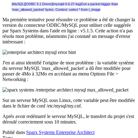
[MySQL][ODBC 5.1 Driver][mysqld-5.6.27-log]Got a packet bigger than
'max_allowed_packet' bytes. Context: select * from t_image
Ma première tentative pour résoudre ce problème a été de changer la
version du connecteur ODBC/MySQL pour utiliser celle suggérée
par Sparx Systems dans l'aide en ligne : v5.1.5. Cette action n'a pas
résolu mon problème, néanmoins j'ai constaté un message d'erreur
intéressant :
J'en ai ainsi identifié l'origine de mon problème : la variable système
du serveur MySQL 'max_allowed_packet' a dû être modifiée pour
passer de 4Mo à 32Mo en accédant au menu Options File >
Networking :
Sur un serveur MySQL sous Linux, cette variable peut être modifiée
dans le fichier de conf /etc/mysql/my.cnf.
Après avoir redémarré le serveur MySQL, le transfert du projet s'est
déroulé correctement sous 10 minutes.
Publié dans
Sparx Systems Enterprise Architect
Tags: