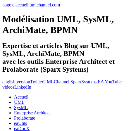
page d'accueil umlchannel.com
Modélisation UML, SysML,
ArchiMate, BPMN
Expertise et articles Blog sur UML,
SysML, ArchiMate, BPMN
avec les outils Enterprise Architect et
Prolaborate (Sparx Systems)
english version
Twitter
UMLChannel SparxSystems EA YouTube
videos
LinkedIn
Accueil
UML
SysML
Enterprise Architect
Prolaborate
eaUtils
eaDocX