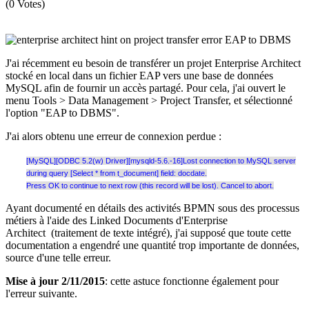
(0 Votes)
J'ai récemment eu besoin de transférer un projet Enterprise Architect
stocké en local dans un fichier EAP vers une base de données
MySQL afin de fournir un accès partagé. Pour cela, j'ai ouvert le
menu Tools > Data Management > Project Transfer, et sélectionné
l'option "EAP to DBMS".
J'ai alors obtenu une erreur de connexion perdue :
[MySQL][ODBC 5.2(w) Driver][mysqld-5.6.-16]Lost connection to MySQL server
during query [Select * from t_document] field: docdate.
Press OK to continue to next row (this record will be lost). Cancel to abort.
Ayant documenté en détails des activités BPMN sous des processus
métiers à l'aide des Linked Documents d'Enterprise
Architect (traitement de texte intégré), j'ai supposé que toute cette
documentation a engendré une quantité trop importante de données,
source d'une telle erreur.
Mise à jour 2/11/2015
: cette astuce fonctionne également pour
l'erreur suivante.