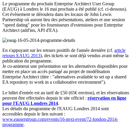
Le programme du prochain Enterprise Architect User Group
(EAUG) à Londres le 16 mai prochain a été publié (cf. ci-dessous).
Cet évènement se déroulera dans les locaux de John Lewis
Partnership où auront lieu des présentations, ateliers et une session
"speed dating" pour les fournisseurs d'extensions pour Enterprise
Architect (add'ins, API d'EA).
En s'appuyant sur les retours positifs de l'année dernière (cf.
article
retours EAUG 2013
), des tickets se sont déjà vendus avant même la
publication du programme.
Je co-animerai une présentation sur les alternatives disponibles pour
mettre en place un accès partagé au projet de modélisation
Enterprise Architect (titre : "alternatives available to set up a shared
EA repository to work in a collaborative environment").
Le billet d'entrée est au tarif de £50 (65€ environ), et les réservations
peuvent être effectuées depuis le site officiel :
réservation en ligne
pour l'EAUG Londres 2014
.
Les détails du programme de l'EAUG Londres 2014 sont
accessibles depuis le lien suivant :
www.eausergroup.com/events/16-next-event/72-london-2014-
programme
.