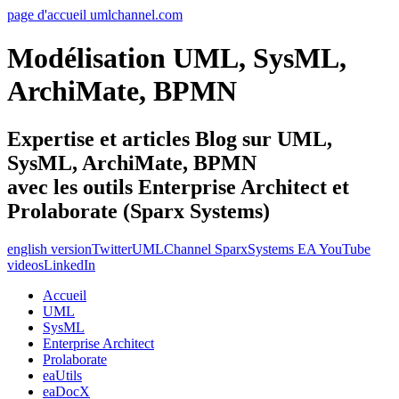
page d'accueil umlchannel.com
Modélisation UML, SysML,
ArchiMate, BPMN
Expertise et articles Blog sur UML,
SysML, ArchiMate, BPMN
avec les outils Enterprise Architect et
Prolaborate (Sparx Systems)
english version
Twitter
UMLChannel SparxSystems EA YouTube
videos
LinkedIn
Accueil
UML
SysML
Enterprise Architect
Prolaborate
eaUtils
eaDocX