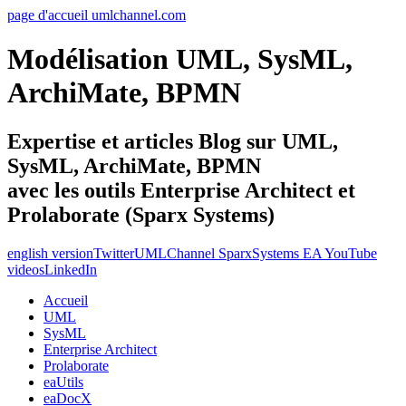
page d'accueil umlchannel.com
Modélisation UML, SysML,
ArchiMate, BPMN
Expertise et articles Blog sur UML,
SysML, ArchiMate, BPMN
avec les outils Enterprise Architect et
Prolaborate (Sparx Systems)
english version
Twitter
UMLChannel SparxSystems EA YouTube
videos
LinkedIn
Accueil
UML
SysML
Enterprise Architect
Prolaborate
eaUtils
eaDocX