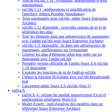
Add-in eaUtils 1.14 : évolutions, améliorations et tests
automatiques
eaUtils 1.13 : améliorations et simplification de
l'interface, édition Portable (installation)
Tests automatisés pour eaUtils, addin Sparx Enterprise
Architect
eaUtils 1.12 disponible : nouvelles options de tri et de
génération des alias
Trier les éléments dans une arborescence de paquetages
avec l'addin eaUtils pour Sparx Enterprise Architect
eaUtils 1.11 disponible : tri dans une arborescence de
paquetages, améliorations sur l'ergonomie
Générer les alias d'éléments selon leur ordre sur un
diagramme avec l'addin eaUtils
Première version officielle de l'addin Sparx EA eaUtils
1.10 disponible
Exploiter les fonctions de tri de l'add-in eaUtils
Utiliser la fonction fil d'ariane avec eaUtils Breadcrumb
trail
Lancement addin Sparx EA eaUtils (beta 3)
eaDocX
eaDocX 4 : refonte du module import/export Excel et
améliorations générateur Word EA
Model Expert : outil d'analyse des modèles dans un
référentiel Sparx Enterprise Architect