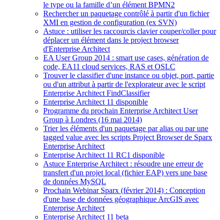
le type ou la famille d’un élément BPMN2
Rechercher un paquetage contrôlé à partir d'un fichier
XMI en gestion de configuration (ex SVN)
Astuce : utiliser les raccourcis clavier couper/coller pour
déplacer un élément dans le project browser
d'Enterprise Architect
EA User Group 2014 : smart use cases, génération de
code, EA11 cloud services, RAS et OSLC
Trouver le classifier d'une instance ou objet, port, partie
ou d'un attribut à partir de l'explorateur avec le script
Enterprise Architect FindClassifier
Enterprise Architect 11 disponible
Programme du prochain Enterprise Architect User
Group à Londres (16 mai 2014)
Trier les éléments d'un paquetage par alias ou par une
tagged value avec les scripts Project Browser de Sparx
Enterprise Architect
Enterprise Architect 11 RC1 disponible
Astuce Enterprise Architect : résoudre une erreur de
transfert d'un projet local (fichier EAP) vers une base
de données MySQL
Prochain Webinar Sparx (février 2014) : Conception
d'une base de données géographique ArcGIS avec
Enterprise Architect
Enterprise Architect 11 beta