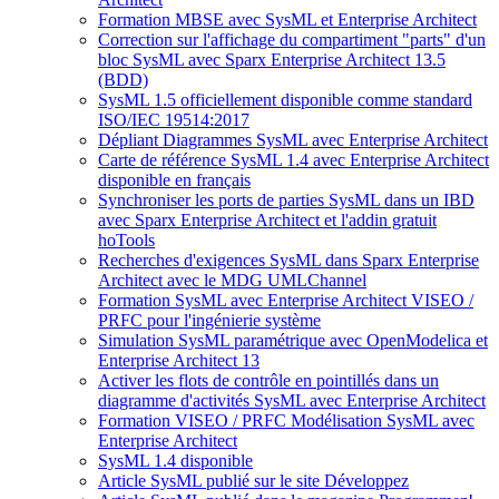
Formation MBSE avec SysML et Enterprise Architect
Correction sur l'affichage du compartiment "parts" d'un
bloc SysML avec Sparx Enterprise Architect 13.5
(BDD)
SysML 1.5 officiellement disponible comme standard
ISO/IEC 19514:2017
Dépliant Diagrammes SysML avec Enterprise Architect
Carte de référence SysML 1.4 avec Enterprise Architect
disponible en français
Synchroniser les ports de parties SysML dans un IBD
avec Sparx Enterprise Architect et l'addin gratuit
hoTools
Recherches d'exigences SysML dans Sparx Enterprise
Architect avec le MDG UMLChannel
Formation SysML avec Enterprise Architect VISEO /
PRFC pour l'ingénierie système
Simulation SysML paramétrique avec OpenModelica et
Enterprise Architect 13
Activer les flots de contrôle en pointillés dans un
diagramme d'activités SysML avec Enterprise Architect
Formation VISEO / PRFC Modélisation SysML avec
Enterprise Architect
SysML 1.4 disponible
Article SysML publié sur le site Développez