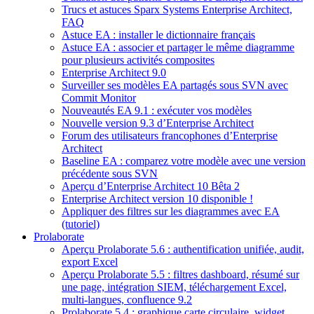
Trucs et astuces Sparx Systems Enterprise Architect,
FAQ
Astuce EA : installer le dictionnaire français
Astuce EA : associer et partager le même diagramme
pour plusieurs activités composites
Enterprise Architect 9.0
Surveiller ses modèles EA partagés sous SVN avec
Commit Monitor
Nouveautés EA 9.1 : exécuter vos modèles
Nouvelle version 9.3 d’Enterprise Architect
Forum des utilisateurs francophones d’Enterprise
Architect
Baseline EA : comparez votre modèle avec une version
précédente sous SVN
Aperçu d’Enterprise Architect 10 Bêta 2
Enterprise Architect version 10 disponible !
Appliquer des filtres sur les diagrammes avec EA
(tutoriel)
Prolaborate
Aperçu Prolaborate 5.6 : authentification unifiée, audit,
export Excel
Aperçu Prolaborate 5.5 : filtres dashboard, résumé sur
une page, intégration SIEM, téléchargement Excel,
multi-langues, confluence 9.2
Prolaborate 5.4 : graphique carte circulaire, widget