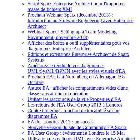
Script Sparx Enterprise Architect pour l'import en
masse de fichiers XMI
Prochain Webinar Sparx (décembre 2013) :
Introduction au Software Engineering avec Enterprise
Architect
Webinar Sparx : Setting up a Team Modeling
Environment (novembre 2013)
Afficher des boites à outil supplémentaires pour vos
diagrammes Enterprise Architect
Editions et extensions Enterprise Architect de Sparx
Systems
Améliorez le rendu de vos diagrammes
UML/SysML/BPMN avec les styles visuels d'EA
Prochain EAUG à Nuremberg en Allemagne le 8
Octobre
Astuce EA : afficher les compartiments vides d'une
classe sans attribut ni opération
Utiliser les raccourcis de la vue Properties d'EA
Les retours de l'EA User Group 2013 à Londres
Context filtering : fonction de traçabilité sur un
diagramme EA
EAUG Londres 2013 : un succès
Nouvelle version du site de Community EA Sparx
EA User Group : évènement à Londres le 15 Mai
Utilisation des patterns UML avec Enterprise Architect