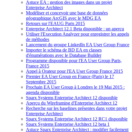
Astuce EA : gestion des images dans un projet
Enterprise Architect
Modéliser et concevoir une base de données
géographique ArcGIS avec le MDG EA
Retours sur l'EAUG Paris 2015
Enterprise Architect 12.1 Beta disponible : un aperçu
Utiliser l'Execution Analyzer pour enregistrer les appels
de méthodes
Lancement du groupe LinkedIn EA User Group France
Importer le schéma de BD EA en classes
d'énumérations avec le Database Builder
Programme disponible pour l'EA User Group Paris,
France 2015
Appel à Orateur pour l'EA User Group France 2015
Premier EA User Group en France (Paris) le 17
Septembre 2015
Prochain EA User Group à Londres le 19 Mai 2015 :
agenda disponible
Sparx Systems Enterprise Architect 12 disponible
Aperçu du Wireframing d'Enterprise Architect 12
Recherche sur les baselines présentes dans votre projet
Enterprise Architect
Sparx Systems Enterprise Architect 12 RC1 disponible
Sparx Systems Enterprise Architect 12 beta 1
Astuce Sparx Enterprise Architect : modifier facilement