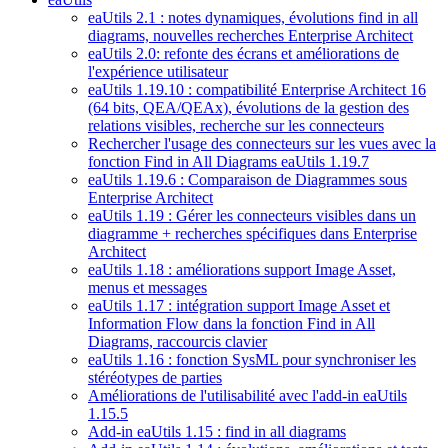
eaUtils 2.1 : notes dynamiques, évolutions find in all
diagrams, nouvelles recherches Enterprise Architect
eaUtils 2.0: refonte des écrans et améliorations de
l'expérience utilisateur
eaUtils 1.19.10 : compatibilité Enterprise Architect 16
(64 bits, QEA/QEAx), évolutions de la gestion des
relations visibles, recherche sur les connecteurs
Rechercher l'usage des connecteurs sur les vues avec la
fonction Find in All Diagrams eaUtils 1.19.7
eaUtils 1.19.6 : Comparaison de Diagrammes sous
Enterprise Architect
eaUtils 1.19 : Gérer les connecteurs visibles dans un
diagramme + recherches spécifiques dans Enterprise
Architect
eaUtils 1.18 : améliorations support Image Asset,
menus et messages
eaUtils 1.17 : intégration support Image Asset et
Information Flow dans la fonction Find in All
Diagrams, raccourcis clavier
eaUtils 1.16 : fonction SysML pour synchroniser les
stéréotypes de parties
Améliorations de l'utilisabilité avec l'add-in eaUtils
1.15.5
Add-in eaUtils 1.15 : find in all diagrams