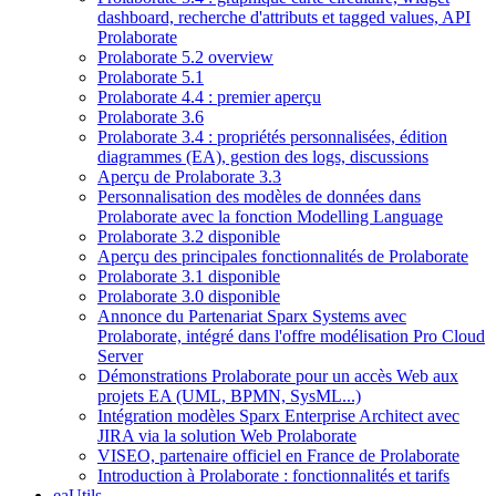
dashboard, recherche d'attributs et tagged values, API
Prolaborate
Prolaborate 5.2 overview
Prolaborate 5.1
Prolaborate 4.4 : premier aperçu
Prolaborate 3.6
Prolaborate 3.4 : propriétés personnalisées, édition
diagrammes (EA), gestion des logs, discussions
Aperçu de Prolaborate 3.3
Personnalisation des modèles de données dans
Prolaborate avec la fonction Modelling Language
Prolaborate 3.2 disponible
Aperçu des principales fonctionnalités de Prolaborate
Prolaborate 3.1 disponible
Prolaborate 3.0 disponible
Annonce du Partenariat Sparx Systems avec
Prolaborate, intégré dans l'offre modélisation Pro Cloud
Server
Démonstrations Prolaborate pour un accès Web aux
projets EA (UML, BPMN, SysML...)
Intégration modèles Sparx Enterprise Architect avec
JIRA via la solution Web Prolaborate
VISEO, partenaire officiel en France de Prolaborate
Introduction à Prolaborate : fonctionnalités et tarifs
eaUtils