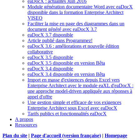
eaDocX : actualités Juin 2016
Module génération documentaire Word avec eaDocX
disponible dans la formation Enterprise Architect
VISEO
Faciliter la mise en page des diagrammes dans un
document généré avec eaDocX 3.7
eaDocX 3.7 disponible
Article publié dans Programmez!
eaDocX 3.6 : améliorations et nouvelle édition
collaborative
eaDocX 3.5 disponible
eaDocX 3.5 disponible en version Bêta
eaDocX 3.4 disponible
eaDocX 3.4 disponible en version Bêta
Import en masse d'exigences depuis Excel vers
Enterprise Architect avec le module eaXL d'eaDocX :
une approche model-driven appliquée aux réponses à
appel d'offre
Une gestion simple et efficace de vos exigences
Enterprise Architect sous Excel avec eaDocX
Tarifs publics et fonctionnalités eaDocX
A propos
Ressources
Plan du site
|
Page d'accueil (version française)
|
Homepage