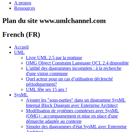
A propos
Ressources
Plan du site www.umlchannel.com
French (FR)
Accueil
UML
Livre UML 2.5 par la pratique
OMG Object Constraint Language OCL 2.4 disponible
L'utilité des diagrammes incomplets : à la recherche
d'une vision commune
Quel acteur pour un cas d’utilisation déclenché
périodiquement?
UML fête ses 15 ans !
SysML
Ajouter les "sous-parties" dans un diagramme SysML
Internal Block Diagram avec Enterprise Architect
Modélisation de systèmes complexes avec SysML
(OMG) : accompagnement et mise en place d'une
démarche adaptée au contexte
Simuler des diagrammes d'état SysML avec Enterprise
Architect