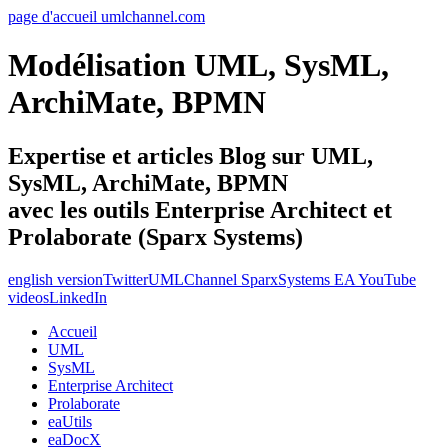
page d'accueil umlchannel.com
Modélisation UML, SysML,
ArchiMate, BPMN
Expertise et articles Blog sur UML,
SysML, ArchiMate, BPMN
avec les outils Enterprise Architect et
Prolaborate (Sparx Systems)
english version
Twitter
UMLChannel SparxSystems EA YouTube
videos
LinkedIn
Accueil
UML
SysML
Enterprise Architect
Prolaborate
eaUtils
eaDocX