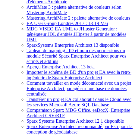
d'éléments Archimate
ArchiMate 3 : palette alternative de couleurs selon
Mastering ArchiMate
Mastering ArchiMate 2 : palette alternative de couleurs
EA User Group Londres 2017 : 18-19 Mai
MDG VISEO EA UML to JHipster Generator :
générateur JDL d'entités JHipster à partir de modèles
UML
SparxSystems Enterprise Architect 13 disponible
Tableau de mapping : ID et nom des permissions du
module Sécurité Sparx Enterprise Architect pour vos
scripts et add-ins
Aperçu Enterprise Architect 13 beta
Importer le schéma de BD d'un projet EA avec la retro-
ingénierie de Sparx Enterprise Architect
Comment travailler en mode déconnecté avec un projet
Enterprise Architect partagé sur une base de données
centralisée
Transférer un projet EA collaboratif dans le Cloud avec
les services Microsoft Azure SQL Database
Comparaison Sparx MDG Office, eaDocX, Enterprise
Architect CSV/RTF
Sparx Systems Enterprise Architect 12.1 disponible
Sparx Enterprise Architect recommandé par Esri pour la
conception de géodatabase