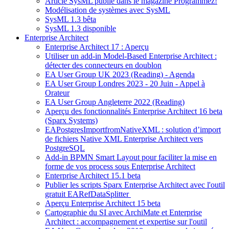
Article SysML publié dans le magazine Programmez!
Modélisation de systèmes avec SysML
SysML 1.3 bêta
SysML 1.3 disponible
Enterprise Architect
Enterprise Architect 17 : Aperçu
Utiliser un add-in Model-Based Enterprise Architect :
détecter des connecteurs en doublon
EA User Group UK 2023 (Reading) - Agenda
EA User Group Londres 2023 - 20 Juin - Appel à
Orateur
EA User Group Angleterre 2022 (Reading)
Aperçu des fonctionnalités Enterprise Architect 16 beta
(Sparx Systems)
EAPostgresImportfromNativeXML : solution d’import
de fichiers Native XML Enterprise Architect vers
PostgreSQL
Add-in BPMN Smart Layout pour faciliter la mise en
forme de vos process sous Enterprise Architect
Enterprise Architect 15.1 beta
Publier les scripts Sparx Enterprise Architect avec l'outil
gratuit EARefDataSplitter
Aperçu Enterprise Architect 15 beta
Cartographie du SI avec ArchiMate et Enterprise
Architect : accompagnement et expertise sur l'outil